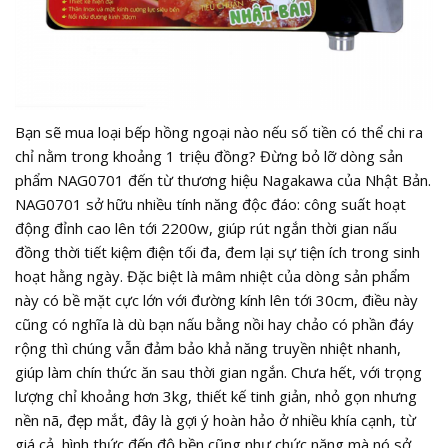
Bạn sẽ mua loại bếp hồng ngoại nào nếu số tiền có thể chi ra
chỉ nằm trong khoảng 1 triệu đồng? Đừng bỏ lỡ dòng sản
phẩm NAG0701 đến từ thương hiệu Nagakawa của Nhật Bản.
NAG0701 sở hữu nhiều tính năng độc đáo: công suất hoạt
động đỉnh cao lên tới 2200w, giúp rút ngắn thời gian nấu
đồng thời tiết kiệm điện tối đa, đem lại sự tiện ích trong sinh
hoạt hằng ngày. Đặc biệt là mâm nhiệt của dòng sản phẩm
này có bề mặt cực lớn với đường kính lên tới 30cm, điều này
cũng có nghĩa là dù bạn nấu bằng nồi hay chảo có phần đáy
rộng thì chúng vẫn đảm bảo khả năng truyền nhiệt nhanh,
giúp làm chín thức ăn sau thời gian ngắn. Chưa hết, với trọng
lượng chỉ khoảng hơn 3kg, thiết kế tinh giản, nhỏ gọn nhưng
nền nã, đẹp mắt, đây là gợi ý hoàn hảo ở nhiều khía cạnh, từ
giá cả, hình thức đến độ bền cũng như chức năng mà nó sở