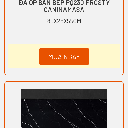
ĐÁ ỐP BÀN BẾP PQ230 FROSTY
CANINAMASA
85X28X55CM
MUA NGAY