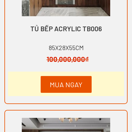
TỦ BẾP ACRYLIC TB006
85X28X55CM
100,000,000
₫
MUA NGAY