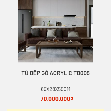
TỦ BẾP GỖ ACRYLIC TB005
85X28X55CM
70,000,000
₫