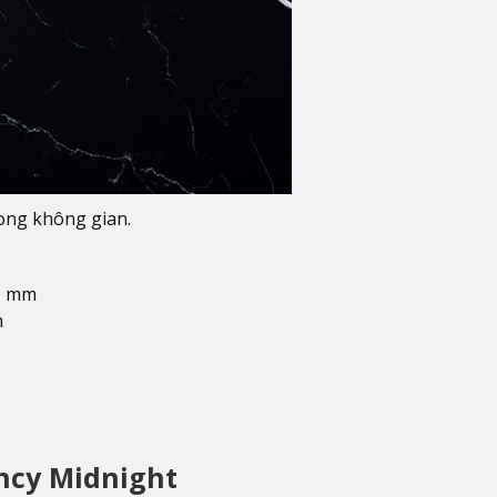
ong không gian.
60 mm
m
ncy Midnight