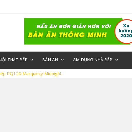
NỘI THẤT BẾP
BÀN ĂN
GIA DỤNG NHÀ BẾP
bếp PQ120 Marquincy Midnight