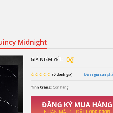
incy Midnight
0
₫
GIÁ NIÊM YẾT:
(0 đánh giá)
Đánh giá sản ph
0
Tình trạng:
Còn hàng
ĐĂNG KÝ MUA HÀNG
NHẬN MÃ ƯU ĐÃI
1.000.000Đ