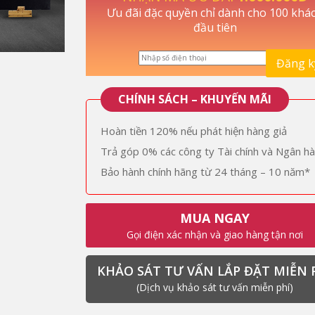
Ưu đãi đặc quyền chỉ dành cho 100 khá
đầu tiên
CHÍNH SÁCH – KHUYẾN MÃI
Hoàn tiền 120% nếu phát hiện hàng giả
Trả góp 0% các công ty Tài chính và Ngân h
Bảo hành chính hãng từ 24 tháng – 10 năm*
MUA NGAY
Gọi điện xác nhận và giao hàng tận nơi
KHẢO SÁT TƯ VẤN LẮP ĐẶT MIỄN 
(Dịch vụ khảo sát tư vấn miễn phí)