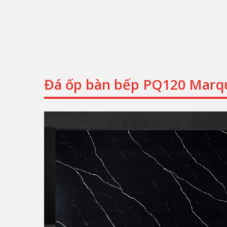
Đá ốp bàn bếp PQ120 Marqu