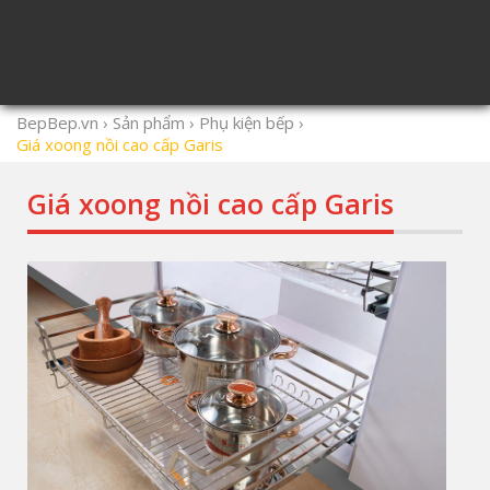
BepBep.vn
›
Sản phẩm
›
Phụ kiện bếp
›
Giá xoong nồi cao cấp Garis
Giá xoong nồi cao cấp Garis