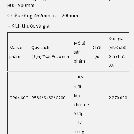
800, 900mm.
Chiều rộng 462mm, cao 200mm.
– Kích thước và giá:
Đơn giá
Mô tả
Mã sản
Quy cách
Chất
(VNĐ)/bộ
sản
phẩm
(Rộng*sâu*cao)mm
liệu
Giá chưa
phẩm
VAT
– Bề
mặt:
Mạ
GP04.60C
R564*S462*C200
2.270.000
chrome
5 lớp
– Tải
trọng: