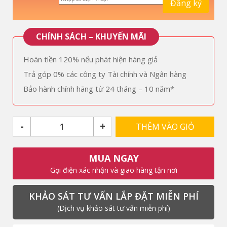
CHÍNH SÁCH – KHUYẾN MÃI
Hoàn tiền 120% nếu phát hiện hàng giả
Trả góp 0% các công ty Tài chính và Ngân hàng
Bảo hành chính hãng từ 24 tháng – 10 năm*
-
+
THÊM VÀO GIỎ
MUA NGAY
Gọi điện xác nhận và giao hàng tận nơi
KHẢO SÁT TƯ VẤN LẮP ĐẶT MIỄN PHÍ
(Dịch vụ khảo sát tư vấn miễn phí)