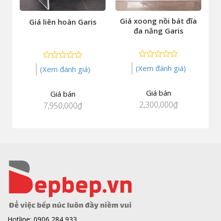
Giá xoong nồi bát đĩa
Giá liên hoàn Garis
đa năng Garis
0
0
(Xem đánh giá)
(Xem đánh giá)
Giá bán
Giá bán
2,300,000
₫
7,950,000
₫
Hotline: 0906 284 933