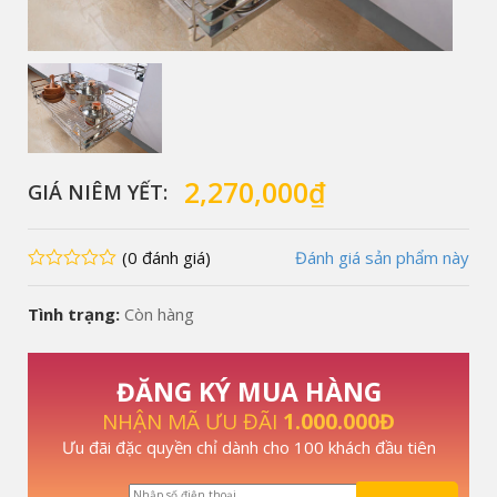
2,270,000
₫
GIÁ NIÊM YẾT:
(0 đánh giá)
Đánh giá sản phẩm này
0
Tình trạng:
Còn hàng
ĐĂNG KÝ MUA HÀNG
NHẬN MÃ ƯU ĐÃI
1.000.000Đ
Ưu đãi đặc quyền chỉ dành cho 100 khách đầu tiên