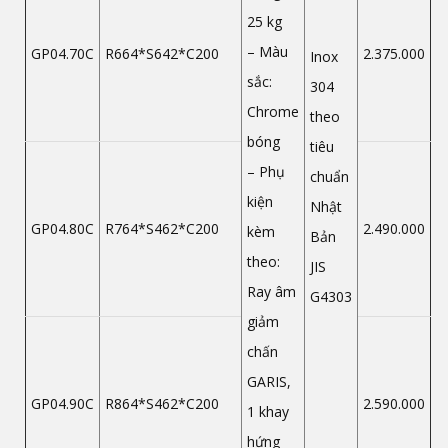
25 kg
– Màu
GP04.70C
R664*S642*C200
2.375.000
Inox
sắc:
304
Chrome
theo
bóng
tiêu
– Phụ
chuẩn
kiện
Nhật
GP04.80C
R764*S462*C200
2.490.000
kèm
Bản
theo:
JIS
Ray âm
G4303
giảm
chấn
GARIS,
GP04.90C
R864*S462*C200
2.590.000
1 khay
hứng