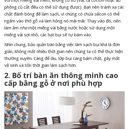
với một miếng vải mềm, không có xơ (vải, tã cotton hoặc áo
phông cũ cắt đều có thể sử dụng được). Bạn nên tránh xa các
chất đánh bóng để làm sạch, vì chúng có chứa silicon có thể
ngấm vào thớ gỗ và làm hỏng nó mãi mãi. Thay vào đó, nên
làm ẩm
nhẹ
một miếng vải bằng nước hoặc sử dụng một
miếng vải sợi nhỏ, các hạt bụi sẽ tự bám vào.
Nhìn chung, bảo quản bàn bằng việc làm sạch bụi khá là đơn
giản, không mất nhiều thời gian nên chúng ta có thể thực hiện
thường xuyên. Càng để lâu, lớp bụi càng bám chặt, gây mất
vệ sinh và tốn thời gian làm sạch hơn.
2. Bố trí bàn ăn thông minh cao
cấp bằng gỗ ở nơi phù hợp