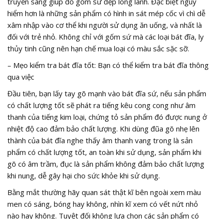
truyền sáng giúp đồ gốm sứ đẹp long lanh. Đặc biệt nguy
hiểm hơn là những sản phẩm có hình in sát mép cốc vì chì dễ
xâm nhập vào cơ thể khi người sử dụng ăn uống, và nhất là
đối với trẻ nhỏ. Không chỉ với gốm sứ mà các loại bát đĩa, ly
thủy tinh cũng nên hạn chế mua loại có màu sắc sặc sỡ.
– Mẹo kiểm tra bát đĩa tốt: Bạn có thể kiểm tra bát đĩa thông
qua việc
Đầu tiên, bạn lấy tay gõ mạnh vào bát đĩa sứ, nếu sản phẩm
có chất lượng tốt sẽ phát ra tiếng kêu cong cong như âm
thanh của tiếng kim loại, chứng tỏ sản phẩm đó được nung ở
nhiệt độ cao đảm bảo chất lượng. Khi dùng đũa gõ nhẹ lên
thành của bát đĩa nghe thấy âm thanh vang trong là sản
phẩm có chất lượng tốt, an toàn khi sử dụng, sản phẩm khi
gõ có âm trầm, đục là sản phẩm không đảm bảo chất lượng
khi nung, dễ gây hại cho sức khỏe khi sử dụng.
Bằng mắt thường hãy quan sát thật kĩ bên ngoài xem màu
men có sáng, bóng hay không, nhìn kĩ xem có vết nứt nhỏ
nào hay không. Tuyệt đối không lựa chọn các sản phẩm có