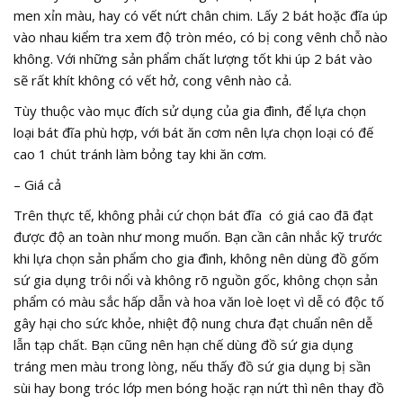
men xỉn màu, hay có vết nứt chân chim. Lấy 2 bát hoặc đĩa úp
vào nhau kiểm tra xem độ tròn méo, có bị cong vênh chỗ nào
không. Với những sản phẩm chất lượng tốt khi úp 2 bát vào
sẽ rất khít không có vết hở, cong vênh nào cả.
Tùy thuộc vào mục đích sử dụng của gia đình, để lựa chọn
loại bát đĩa phù hợp, với bát ăn cơm nên lựa chọn loại có đế
cao 1 chút tránh làm bỏng tay khi ăn cơm.
– Giá cả
Trên thực tế, không phải cứ chọn bát đĩa có giá cao đã đạt
được độ an toàn như mong muốn. Bạn cần cân nhắc kỹ trước
khi lựa chọn sản phẩm cho gia đình, không nên dùng đồ gốm
sứ gia dụng trôi nổi và không rõ nguồn gốc, không chọn sản
phẩm có màu sắc hấp dẫn và hoa văn loè loẹt vì dễ có độc tố
gây hại cho sức khỏe, nhiệt độ nung chưa đạt chuẩn nên dễ
lẫn tạp chất. Bạn cũng nên hạn chế dùng đồ sứ gia dụng
tráng men màu trong lòng, nếu thấy đồ sứ gia dụng bị sần
sùi hay bong tróc lớp men bóng hoặc rạn nứt thì nên thay đồ