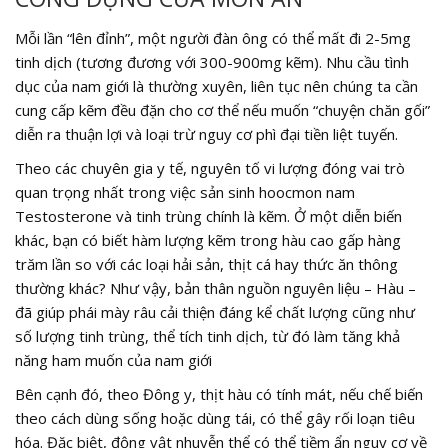
Mỗi lần “lên đỉnh”, một người đàn ông có thể mất đi 2-5mg
tinh dịch (tương đương với 300-900mg kẽm). Nhu cầu tình
dục của nam giới là thường xuyên, liên tục nên chúng ta cần
cung cấp kẽm đều đặn cho cơ thể nếu muốn “chuyện chăn gối”
diễn ra thuận lợi và loại trừ nguy cơ phì đại tiền liệt tuyến.
Theo các chuyên gia y tế, nguyên tố vi lượng đóng vai trò
quan trọng nhất trong việc sản sinh hoocmon nam
Testosterone và tinh trùng chính là kẽm. Ở một diễn biến
khác, bạn có biết hàm lượng kẽm trong hàu cao gấp hàng
trăm lần so với các loại hải sản, thịt cá hay thức ăn thông
thường khác? Như vậy, bản thân nguồn nguyên liệu – Hàu –
đã giúp phái mày râu cải thiện đáng kể chất lượng cũng như
số lượng tinh trùng, thể tích tinh dịch, từ đó làm tăng khả
năng ham muốn của nam giới
Bên cạnh đó, theo Đông y, thịt hàu có tính mát, nếu chế biến
theo cách dùng sống hoặc dùng tái, có thể gây rối loạn tiêu
hóa. Đặc biệt, động vật nhuyễn thể có thể tiềm ẩn nguy cơ về