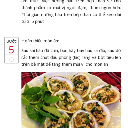
ẩm thực, việc nướng hàu trên bếp than sẽ cho
thành phẩm có mùi vị ngọt đậm, thơm ngon hơn.
Thời gian nướng hàu trên bếp than có thể kéo dài
từ 3-5 phút
Hoàn thiện món ăn:
Bước
5
Sau khi hàu đã chín, bạn hãy bày hàu ra đĩa, sau đó
rắc thêm chút đậu phộng (lạc) rang và bột tiêu lên
trên bề mặt để tăng thêm mùi vị cho món ăn