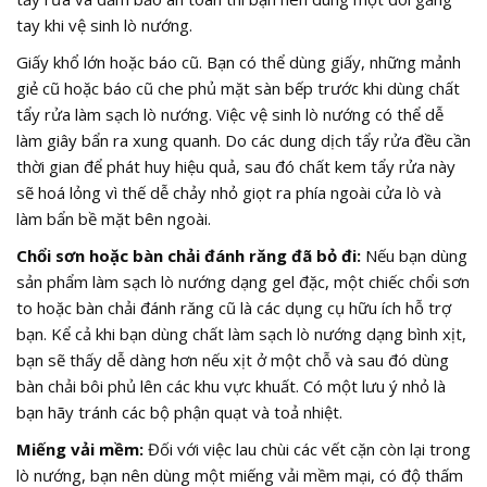
tay khi vệ sinh lò nướng.
Giấy khổ lớn hoặc báo cũ. Bạn có thể dùng giấy, những mảnh
giẻ cũ hoặc báo cũ che phủ mặt sàn bếp trước khi dùng chất
tẩy rửa làm sạch lò nướng. Việc vệ sinh lò nướng có thể dễ
làm giây bẩn ra xung quanh. Do các dung dịch tẩy rửa đều cần
thời gian để phát huy hiệu quả, sau đó chất kem tẩy rửa này
sẽ hoá lỏng vì thế dễ chảy nhỏ giọt ra phía ngoài cửa lò và
làm bẩn bề mặt bên ngoài.
Chổi sơn hoặc bàn chải đánh răng đã bỏ đi:
Nếu bạn dùng
sản phẩm làm sạch lò nướng dạng gel đặc, một chiếc chổi sơn
to hoặc bàn chải đánh răng cũ là các dụng cụ hữu ích hỗ trợ
bạn. Kể cả khi bạn dùng chất làm sạch lò nướng dạng bình xịt,
bạn sẽ thấy dễ dàng hơn nếu xịt ở một chỗ và sau đó dùng
bàn chải bôi phủ lên các khu vực khuất. Có một lưu ý nhỏ là
bạn hãy tránh các bộ phận quạt và toả nhiệt.
Miếng vải mềm:
Đối với việc lau chùi các vết cặn còn lại trong
lò nướng, bạn nên dùng một miếng vải mềm mại, có độ thấm