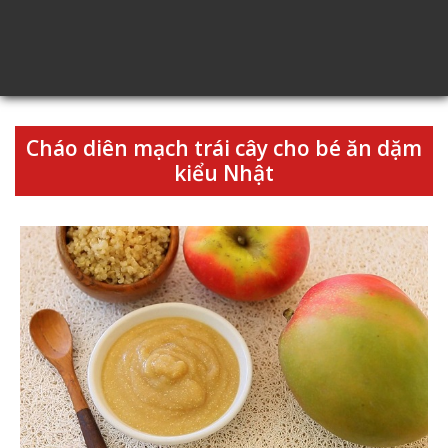
Cháo diên mạch trái cây cho bé ăn dặm
kiểu Nhật