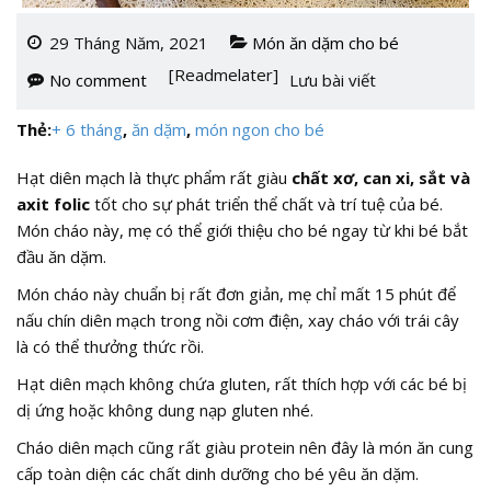
29 Tháng Năm, 2021
Món ăn dặm cho bé
[Readmelater]
No comment
Lưu bài viết
Thẻ:
+ 6 tháng
,
ăn dặm
,
món ngon cho bé
Hạt diên mạch là thực phẩm rất giàu
chất xơ, can xi, sắt và
axit folic
tốt cho sự phát triển thể chất và trí tuệ của bé.
Món cháo này, mẹ có thể giới thiệu cho bé ngay từ khi bé bắt
đầu ăn dặm.
Món cháo này chuẩn bị rất đơn giản, mẹ chỉ mất 15 phút để
nấu chín diên mạch trong nồi cơm điện, xay cháo với trái cây
là có thể thưởng thức rồi.
Hạt diên mạch không chứa gluten, rất thích hợp với các bé bị
dị ứng hoặc không dung nạp gluten nhé.
Cháo diên mạch cũng rất giàu protein nên đây là món ăn cung
cấp toàn diện các chất dinh dưỡng cho bé yêu ăn dặm.