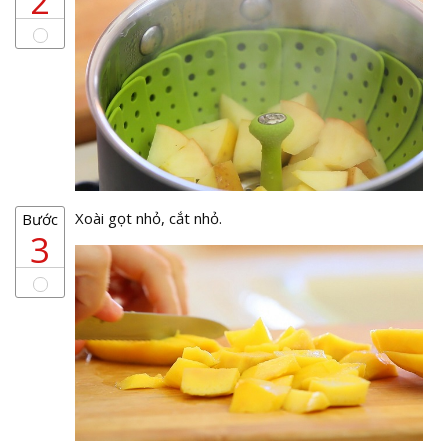
2
Xoài gọt nhỏ, cắt nhỏ.
Bước
3