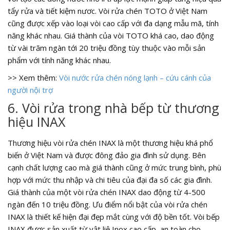
tẩy rửa và tiết kiệm nươc. Vòi rửa chén TOTO ở Việt Nam
cũng được xếp vào loại vòi cao cấp với đa dạng mẫu mã, tính
năng khác nhau. Giá thành của vòi TOTO khá cao, dao động
từ vài trăm ngàn tới 20 triệu đồng tùy thuộc vào mỗi sản
phẩm với tính năng khác nhau.
>> Xem thêm:
Vòi nước rửa chén nóng lạnh – cứu cánh của
người nội trợ
6. Vòi rửa trong nhà bếp từ thương
hiệu INAX
Thương hiệu vòi rửa chén INAX là một thương hiệu khá phổ
biến ở Việt Nam và được đông đảo gia đình sử dụng. Bên
cạnh chất lượng cao mà giá thành cũng ở mức trung bình, phù
hợp với mức thu nhập và chi tiêu của đại đa số các gia đình.
Giá thành của một vòi rửa chén INAX dao động từ 4-500
ngàn đến 10 triệu đồng. Ưu điểm nổi bật của vòi rửa chén
INAX là thiết kế hiện đại đẹp mắt cùng với độ bền tốt. Vòi bếp
INAX được sản xuất từ vật liệ Inox cao cấp, an toàn cho