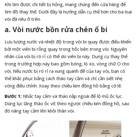
Khi tìm được chi tiết bị hỏng, mang chúng đến cửa hàng để
tìm đồ thay thế. Dưới đây là hướng dẫn cụ thể hơn cho ba loại
vòi đã nêu ở trên.
a. Vòi nước bồn rửa chén ổ bi
Lưu lượng nước và nhiệt độ trong vòi bi quay được điều khiển
bởi một viên bi rỗng quay trong hốc bên trong vòi. Nguyên
nhân của vòi bị rò rỉ có thể do viên bi này. Dụng cụ thay thế
trong trường hợp này bao gồm bóng, lò xo, vòng chữ O cho
vòi. Nếu nước bị rò rỉ ra xung quanh đế của tay vòi, bạn có
thể khắc phục bằng cách tháo tay cầm và chỉ cần siết nhẹ
vòng điều chỉnh. Xoay theo chiều kim đồng hồ bằng cờ lê.
Bước 1:
Nhấc tay cầm và tháo nắp ngoài để lộ mũ ốc lục.
Dùng lục lăng tháo ốc vít theo ngược chiều kim đồng hồ, sau
đó nâng tay cầm lên khỏi thân vòi.