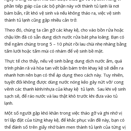
phần tiếp giáp của các bộ phận này với thành tủ lạnh là nơi
bám bẩn, rất khó vệ sinh và nếu không tháo ra, việc vệ sinh
thành tủ lạnh cũng gặp nhiều cản trở.
Theo đó, chúng ta cần gỡ các khay kệ, cho vào bồn rửa hoặc
chậu lớn đã có sẵn dung dịch nước rửa bát pha loãng. Bạn có
thể ngâm chúng trong 5 – 10 phút rồi lau chùi nhẹ nhàng bằng
tấm lưới hoặc tấm múi có nhám để vệ sinh bề mặt.
Thực tế cho thấy, nếu vệ sinh bằng dung dịch nước ấm, quá
trình phân rã và hòa tan vết bẩn bám trên khay kệ sẽ diễn ra
nhanh hơn nên bạn có thể áp dụng theo cách này. Tuy nhiên,
tuyệt đối không được dùng nước nóng kẻo gây nứt vỡ/ cong
vênh các thanh kính/nhựa của khay kệ tủ lạnh. Sau khi vệ sinh
sạch sẽ, để ráo nước và lau thật khô trước khi đưa vào tủ
lạnh.
Một số người gặp khó khăn trong việc tháo gỡ và ghi nhớ vị
trí lắp đặt của từng khay kệ, để khắc phục vấn đề này, bạn có
thể đánh số trên giấy nhớ bám men thành tủ lạnh của từng vị